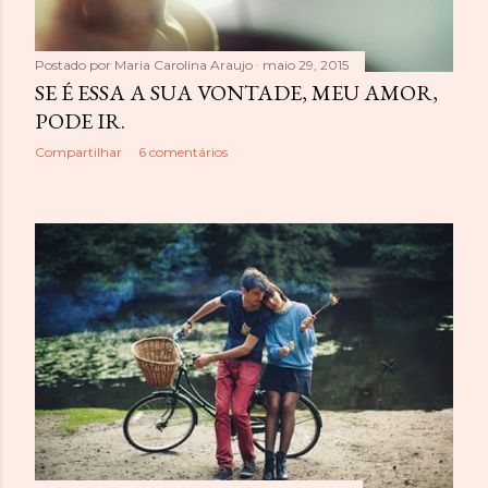
n
s
Postado por
Maria Carolina Araujo
maio 29, 2015
SE É ESSA A SUA VONTADE, MEU AMOR,
PODE IR.
Compartilhar
6 comentários