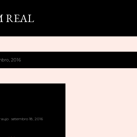
Pular para o conteúdo principal
 REAL
bro, 2016
raujo
setembro 18, 2016