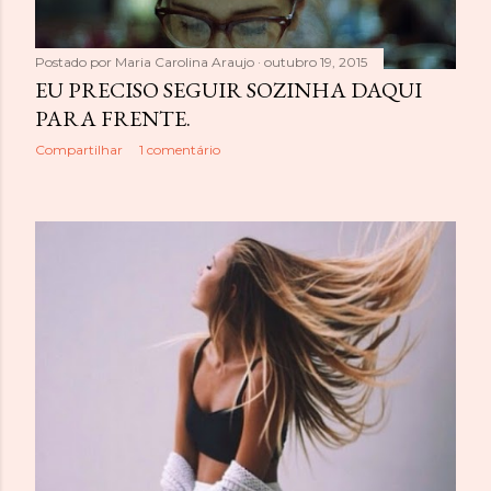
n
s
Postado por
Maria Carolina Araujo
outubro 19, 2015
EU PRECISO SEGUIR SOZINHA DAQUI
PARA FRENTE.
Compartilhar
1 comentário